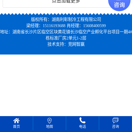
点击加载更多
版权所有：湖南利彰制冷工程有限公司
梁经理：15116193688 肖经理：15608400599
地址：湖南省长沙片区临空区块黄花镇长沙临空产业孵化平台项目一期4#
栋标准厂房2单元1-2层
技术支持：
竞网智赢
首页
地图
电话
咨询